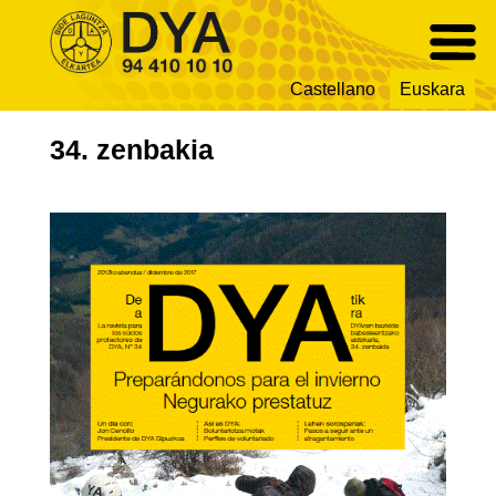
Castellano
Euskara
34. zenbakia